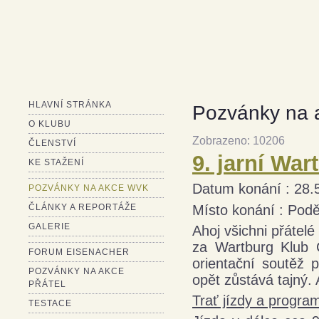
HLAVNÍ STRÁNKA
Pozvánky na
O KLUBU
Zobrazeno: 10206
ČLENSTVÍ
9. jarní Wa
KE STAŽENÍ
Datum konání : 28.
POZVÁNKY NA AKCE WVK
ČLÁNKY A REPORTÁŽE
Místo konání : Pod
GALERIE
Ahoj všichni přátelé
za Wartburg Klub 
FORUM EISENACHER
orientační soutěž 
POZVÁNKY NA AKCE
opět zůstává tajný. 
PŘÁTEL
Trať jízdy a progra
TESTACE