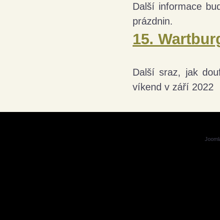
Další informace b
prázdnin.
15. Wartbur
Další sraz, jak do
víkend v září 2022
Jooml