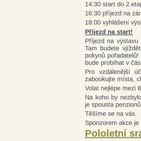
14:30 start do 2.et
16:30 příjezd na z
18:00 vyhlášení výs
Příjezd na start!
Příjezd na výstavu
Tam budete vjíždě
pokynů pořadatelů!
bude probíhat v část
Pro vzdálenější úč
zabookujte místa, 
Volat nejlépe mezi 8
Na koho by nezbylo 
je spousta penzionů
Těšíme se na vás.
Sponzorem akce je 
Pololetní sr