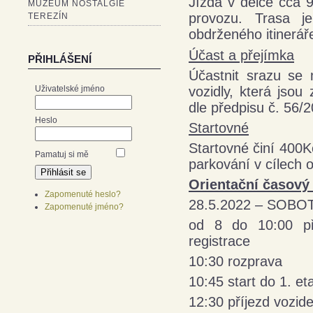
Jízda v délce cca 90
MUZEUM NOSTALGIE
provozu. Trasa j
TEREZÍN
obdrženého itinerář
Účast a přejímka
PŘIHLÁŠENÍ
Účastnit srazu se
vozidly, která jso
Uživatelské jméno
dle předpisu č. 56/
Heslo
Startovné
Startovné činí 400K
Pamatuj si mě
parkování v cílech 
Orientační časový
Zapomenuté heslo?
28.5.2022 – SOBO
Zapomenuté jméno?
od 8 do 10:00 pří
registrace
10:30 rozprava
10:45 start do 1. et
12:30 příjezd vozide