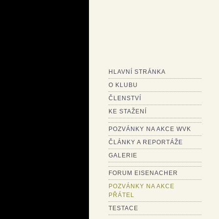
HLAVNÍ STRÁNKA
O KLUBU
ČLENSTVÍ
KE STAŽENÍ
POZVÁNKY NA AKCE WVK
ČLÁNKY A REPORTÁŽE
GALERIE
FORUM EISENACHER
POZVÁNKY NA AKCE
PŘÁTEL
TESTACE