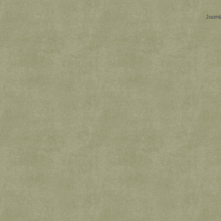
Jooml