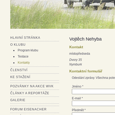
HLAVNÍ STRÁNKA
Vojtěch Nehyba
O KLUBU
Kontakt
Program klubu
místopředseda
Testace
Dvory 35
Kontakty
Nymburk
ČLENSTVÍ
Kontaktní formulář
KE STAŽENÍ
Odeslání zprávy. Všechna pole
POZVÁNKY NA AKCE WVK
Jméno
*
ČLÁNKY A REPORTÁŽE
E-mail
*
GALERIE
FORUM EISENACHER
Předmět
*