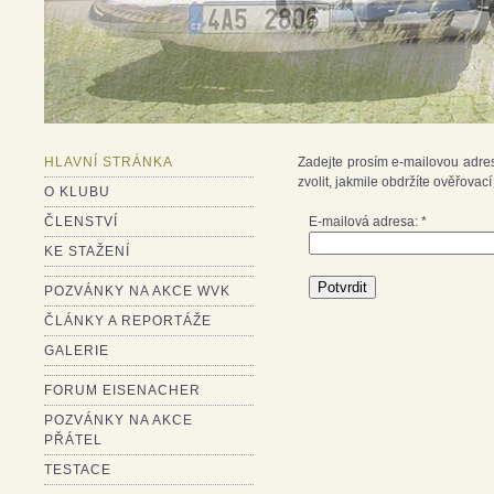
HLAVNÍ STRÁNKA
Zadejte prosím e-mailovou adre
zvolit, jakmile obdržíte ověřovací
O KLUBU
ČLENSTVÍ
E-mailová adresa:
*
KE STAŽENÍ
Potvrdit
POZVÁNKY NA AKCE WVK
ČLÁNKY A REPORTÁŽE
GALERIE
FORUM EISENACHER
POZVÁNKY NA AKCE
PŘÁTEL
TESTACE