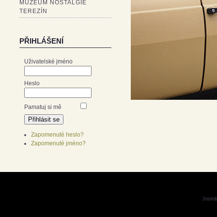
MUZEUM NOSTALGIE
TEREZÍN
PŘIHLÁŠENÍ
Uživatelské jméno
Heslo
Pamatuj si mě
Zapomenuté heslo?
Zapomenuté jméno?
Jooml