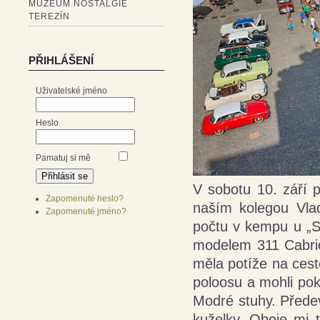
MUZEUM NOSTALGIE
TEREZÍN
PŘIHLÁŠENÍ
Uživatelské jméno
Heslo
Pamatuj si mě
V sobotu 10. září 
Zapomenuté heslo?
naším kolegou Vlad
Zapomenuté jméno?
počtu v kempu u „St
modelem 311 Cabrio
měla potíže na ces
poloosu a mohli pok
Modré stuhy. Přede
kuželky. Oboje mi 