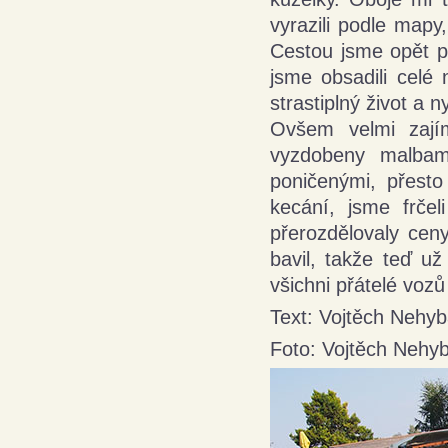
vyrazili podle mapy
Cestou jsme opět pl
jsme obsadili celé 
strastiplný život a
Ovšem velmi zajím
vyzdobeny malbam
poničenými, přesto
kecání, jsme frče
přerozdělovaly cen
bavil, takže teď už
všichni přátelé vozů
Text: Vojtěch Nehy
Foto: Vojtěch Nehy