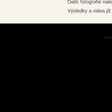
Další fotografie nal
Výsledky a videa již
Jooml