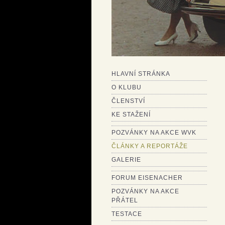
HLAVNÍ STRÁNKA
O KLUBU
ČLENSTVÍ
KE STAŽENÍ
POZVÁNKY NA AKCE WVK
ČLÁNKY A REPORTÁŽE
GALERIE
FORUM EISENACHER
POZVÁNKY NA AKCE
PŘÁTEL
TESTACE