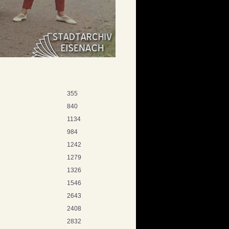
355
840
1134
984
1242
1279
1326
1546
2643
2408
2832