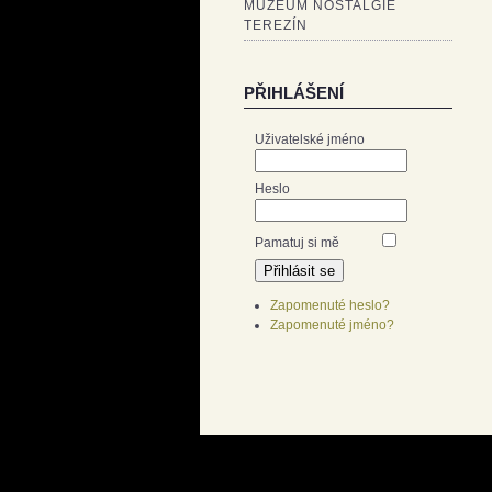
MUZEUM NOSTALGIE
TEREZÍN
PŘIHLÁŠENÍ
Uživatelské jméno
Heslo
Pamatuj si mě
Zapomenuté heslo?
Zapomenuté jméno?